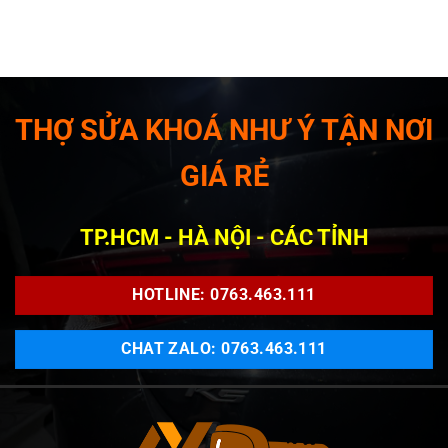
THỢ SỬA KHOÁ NHƯ Ý TẬN NƠI
GIÁ RẺ
TP.HCM - HÀ NỘI - CÁC TỈNH
HOTLINE: 0763.463.111
CHAT ZALO: 0763.463.111