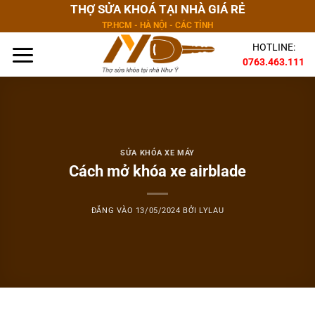
Bỏ
THỢ SỬA KHOÁ TẠI NHÀ GIÁ RẺ
qua
TP.HCM - HÀ NỘI - CÁC TỈNH
nội
HOTLINE:
dung
0763.463.111
SỬA KHÓA XE MÁY
Cách mở khóa xe airblade
ĐĂNG VÀO
13/05/2024
BỞI
LYLAU