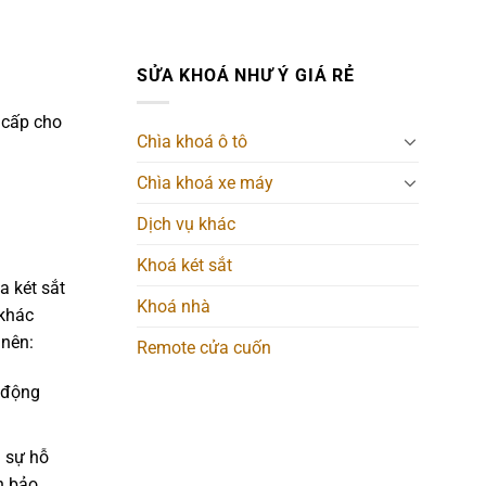
SỬA KHOÁ NHƯ Ý GIÁ RẺ
 cấp cho
Chìa khoá ô tô
Chìa khoá xe máy
Dịch vụ khác
Khoá két sắt
a két sắt
Khoá nhà
 khác
 nên:
Remote cửa cuốn
g động
n sự hỗ
n bảo