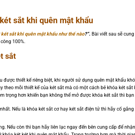
ét sắt khi quên mật khẩu
két sắt khi quên mật khẩu như thế nào
?”.
Bài viết sau sẽ cung
 công 100%.
t sắt
ều được thiết kế riêng biệt, khi người sử dụng quên mật khẩu khó
ùy theo mỗi thiết kế của két sắt mà có một cách bẻ khóa két sắt
êm trọng hơn khiến bạn không thể mở được khóa két sắt thì bạn
 nhất. Nếu là khóa két sắt cơ hay két sắt điện tử thì hãy cố gắn
ng. Nếu còn thì bạn hãy liên lạc ngay đến bên cung cấp để nhậ
 khóa két két khi quên mật khẩu. Trong trường hợp mà thời gia