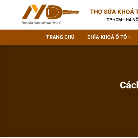
Bỏ
THỢ SỬA KHOÁ T
qua
nội
TP.HCM - HÀ NỘ
dung
TRANG CHỦ
CHÌA KHOÁ Ô TÔ
Các