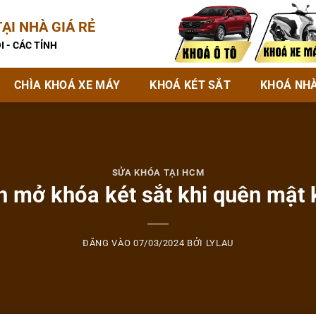
ẠI NHÀ GIÁ RẺ
I - CÁC TỈNH
CHÌA KHOÁ XE MÁY
KHOÁ KÉT SẮT
KHOÁ NH
SỬA KHÓA TẠI HCM
h mở khóa két sắt khi quên mật 
ĐĂNG VÀO
07/03/2024
BỞI
LYLAU