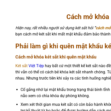
Cách mở khóa k
Hiện nay, rất nhiều người sử dụng két sắt hỏi
“
cách mở 
bạn cách mở két sắt khi mất mật khẩu đảm bảo thành
Phải làm gì khi quên mật khẩu ké
Cách mở khóa két sắt khi quên mật khẩu
Két sắt
Việt Tiệp
hay bất cứ một thiết kế két sắt nào đ
thì vẫn có thể có cách bẻ khóa két sắt nhanh chóng. T
nhau. Nhưng trước tiên khi xảy ra các tình huống nghi
Cố gắng nhớ lại mật khẩu trong trạng thái bình tĩnh
não xem có chìa khóa dự phòng không.
Xem xét thời gian mua két sắt có còn bảo hành khô
trợ kỹ thuật từ họ hoặc để được hướng dẫn cách mở