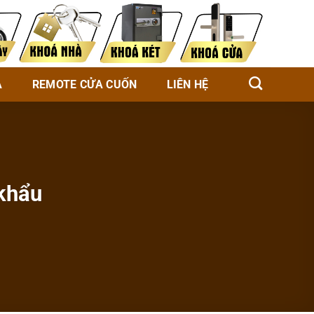
À
REMOTE CỬA CUỐN
LIÊN HỆ
khẩu