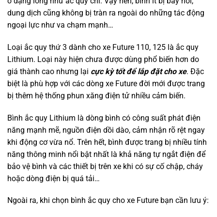
ở dạng lỏng như ắc quy chì. Vậy nên, bình ít bị bay hơi,
dung dịch cũng không bị tràn ra ngoài do những tác động
ngoại lực như va chạm mạnh…
Loại ắc quy thứ 3 dành cho xe Future 110, 125 là ắc quy
Lithium. Loại này hiện chưa được dùng phổ biến hơn do
giá thành cao nhưng lại
cực kỳ tốt để lắp đặt cho xe
. Đặc
biệt là phù hợp với các dòng xe Future đời mới được trang
bị thêm hệ thống phun xăng điện tử nhiều cảm biến.
Bình ắc quy Lithium là dòng bình có công suất phát điện
năng mạnh mẽ, nguồn điện dồi dào, cảm nhận rõ rệt ngay
khi động cơ vừa nổ. Trên hết, bình được trang bị nhiều tính
năng thông minh nổi bật nhất là khả năng tự ngắt điện để
bảo vệ bình và các thiết bị trên xe khi có sự cố chập, cháy
hoặc dòng điện bị quá tải…
Ngoài ra, khi chọn bình ắc quy cho xe Future bạn cần lưu ý: