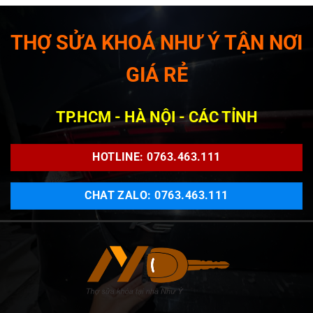
THỢ SỬA KHOÁ NHƯ Ý TẬN NƠI
GIÁ RẺ
TP.HCM - HÀ NỘI - CÁC TỈNH
HOTLINE: 0763.463.111
CHAT ZALO: 0763.463.111