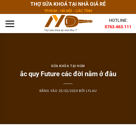
Bỏ
THỢ SỬA KHOÁ TẠI NHÀ GIÁ RẺ
qua
TP.HCM - HÀ NỘI - CÁC TỈNH
nội
HOTLINE:
dung
0763.463.111
SỬA KHÓA TẠI HCM
ắc quy Future các đời nằm ở đâu
ĐĂNG VÀO
25/02/2024
BỞI
LYLAU