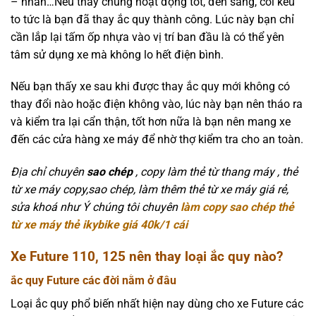
– nhan…Nếu thấy chúng hoạt động tốt, đèn sáng, còi kêu
to tức là bạn đã thay ắc quy thành công. Lúc này bạn chỉ
cần lắp lại tấm ốp nhựa vào vị trí ban đầu là có thể yên
tâm sử dụng xe mà không lo hết điện bình.
Nếu bạn thấy xe sau khi được thay ắc quy mới không có
thay đổi nào hoặc điện không vào, lúc này bạn nên tháo ra
và kiểm tra lại cẩn thận, tốt hơn nữa là bạn nên mang xe
đến các cửa hàng xe máy để nhờ thợ kiểm tra cho an toàn.
Địa chỉ chuyên
sao chép
, copy làm thẻ từ thang máy , thẻ
từ xe máy copy,sao chép, làm thêm thẻ từ xe máy giá rẻ,
sửa khoá như Ý chúng tôi chuyên
làm copy sao chép thẻ
từ xe máy thẻ ikybike giá 40k/1 cái
Xe Future 110, 125 nên thay loại ắc quy nào?
ắc quy Future các đời nằm ở đâu
Loại ắc quy phổ biến nhất hiện nay dùng cho xe Future các