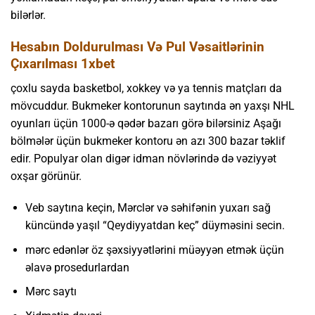
bilərlər.
Hesabın Doldurulması Və Pul Vəsaitlərinin
Çıxarılması 1xbet
çoxlu sayda basketbol, ​​xokkey və ya tennis matçları da
mövcuddur. Bukmeker kontorunun saytında ən yaxşı NHL
oyunları üçün 1000-ə qədər bazarı görə bilərsiniz Aşağı
bölmələr üçün bukmeker kontoru ən azı 300 bazar təklif
edir. Populyar olan digər idman növlərində də vəziyyət
oxşar görünür.
Veb saytına keçin, Mərclər və səhifənin yuxarı sağ
küncündə yaşıl “Qeydiyyatdan keç” düyməsini secin.
mərc edənlər öz şəxsiyyətlərini müəyyən etmək üçün
əlavə prosedurlardan
Mərc saytı