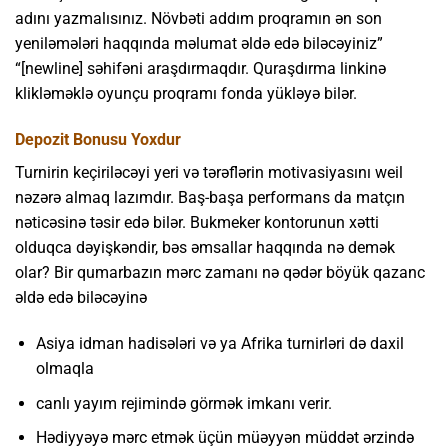
adını yazmalısınız. Növbəti addım proqramın ən son
yeniləmələri haqqında məlumat əldə edə biləcəyiniz”
“[newline] səhifəni araşdırmaqdır. Quraşdırma linkinə
klikləməklə oyunçu proqramı fonda yükləyə bilər.
Depozit Bonusu Yoxdur
Turnirin keçiriləcəyi yeri və tərəflərin motivasiyasını weil
nəzərə almaq lazımdır. Baş-başa performans da matçın
nəticəsinə təsir edə bilər. Bukmeker kontorunun xətti
olduqca dəyişkəndir, bəs əmsallar haqqında nə demək
olar? Bir qumarbazın mərc zamanı nə qədər böyük qazanc
əldə edə biləcəyinə
Asiya idman hadisələri və ya Afrika turnirləri də daxil
olmaqla
canlı yayım rejimində görmək imkanı verir.
Hədiyyəyə mərc etmək üçün müəyyən müddət ərzində