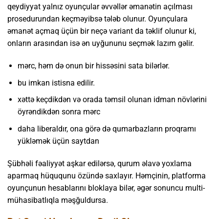
qeydiyyat yalnız oyunçular əvvəllər əmanətin açılması
prosedurundan keçməyibsə tələb olunur. Oyunçulara
əmanət açmaq üçün bir neçə variant da təklif olunur ki,
onların arasından isə ən uyğununu seçmək lazım gəlir.
mərc, həm də onun bir hissəsini sata bilərlər.
bu imkan istisna edilir.
xəttə keçdikdən və orada təmsil olunan idman növlərini
öyrəndikdən sonra mərc
daha liberaldır, ona görə də qumarbazların proqramı
yükləmək üçün saytdan
Şübhəli fəaliyyət aşkar edilərsə, qurum əlavə yoxlama
aparmaq hüququnu özündə saxlayır. Həmçinin, platforma
oyunçunun hesablarını bloklaya bilər, əgər sonuncu multi-
mühasibatlıqla məşğuldursa.