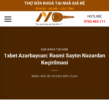
Bỏ
THỢ SỬA KHOÁ TẠI NHÀ GIÁ RẺ
qua
TP.HCM - HÀ NỘI - CÁC TỈNH
nội
HOTLINE:
dung
0763.463.111
SỬA KHÓA TẠI HCM
1xbet Azərbaycan: Rəsmi Saytın Nəzərdən
Keçirilməsi
ĐĂNG VÀO
30/10/2022
BỞI
LYLAU