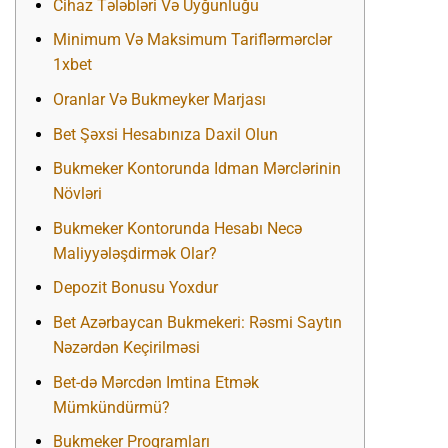
Cihaz Tələbləri Və Uyğunluğu
Minimum Və Maksimum Tariflərmərclər
1xbet
Oranlar Və Bukmeyker Marjası
Bet Şəxsi Hesabınıza Daxil Olun
Bukmeker Kontorunda Idman Mərclərinin
Növləri
Bukmeker Kontorunda Hesabı Necə
Maliyyələşdirmək Olar?
Depozit Bonusu Yoxdur
Bet Azərbaycan Bukmekeri: Rəsmi Saytın
Nəzərdən Keçirilməsi
Bet-də Mərcdən Imtina Etmək
Mümkündürmü?
Bukmeker Proqramları