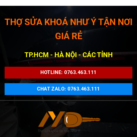
THỢ SỬA KHOÁ NHƯ Ý TẬN NƠI
GIÁ RẺ
TP.HCM - HÀ NỘI - CÁC TỈNH
HOTLINE: 0763.463.111
CHAT ZALO: 0763.463.111