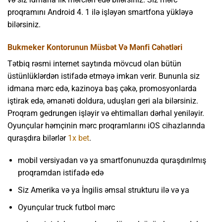
proqramını Android 4. 1 ilə işləyən smartfona yükləyə
bilərsiniz.
Bukmeker Kontorunun Müsbət Və Mənfi Cəhətləri
Tətbiq rəsmi internet saytında mövcud olan bütün
üstünlüklərdən istifadə etməyə imkan verir. Bununla siz
idmana mərc edə, kazinoya baş çəkə, promosyonlarda
iştirak edə, əmanəti doldura, uduşları geri ala bilərsiniz.
Proqram gedrungen işləyir və ehtimalları dərhal yeniləyir.
Oyunçular həmçinin mərc proqramlarını iOS cihazlarında
quraşdıra bilərlər
1x bet
.
mobil versiyadan və ya smartfonunuzda quraşdırılmış
proqramdan istifadə edə
Siz Amerika və ya İngilis əmsal strukturu ilə və ya
Oyunçular truck futbol mərc