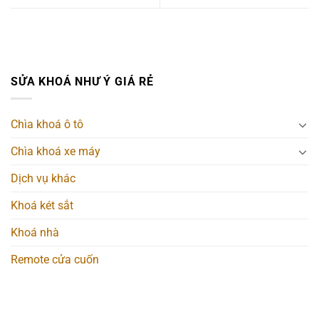
SỬA KHOÁ NHƯ Ý GIÁ RẺ
Chìa khoá ô tô
Chìa khoá xe máy
Dịch vụ khác
Khoá két sắt
Khoá nhà
Remote cửa cuốn