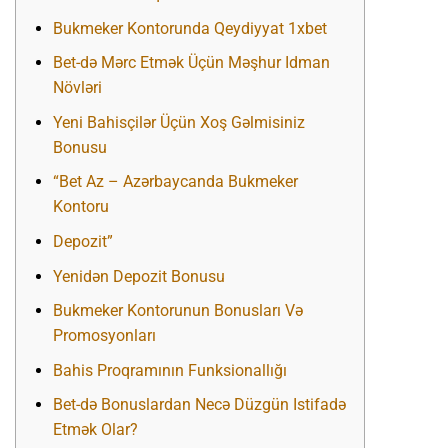
Bukmeker Kontorunda Qeydiyyat 1xbet
Bet-də Mərc Etmək Üçün Məşhur Idman
Növləri
Yeni Bahisçilər Üçün Xoş Gəlmisiniz
Bonusu
“Bet Az – Azərbaycanda Bukmeker
Kontoru
Depozit”
Yenidən Depozit Bonusu
Bukmeker Kontorunun Bonusları Və
Promosyonları
Bahis Proqramının Funksionallığı
Bet-də Bonuslardan Necə Düzgün Istifadə
Etmək Olar?