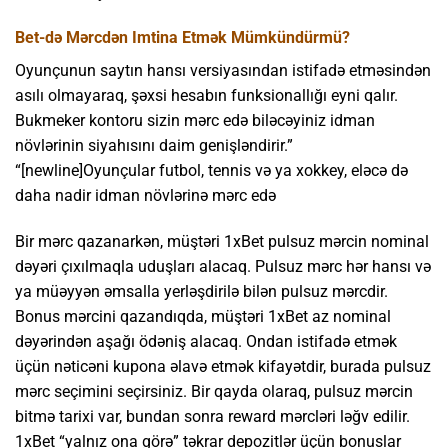
Bet-də Mərcdən Imtina Etmək Mümkündürmü?
Oyunçunun saytın hansı versiyasından istifadə etməsindən
asılı olmayaraq, şəxsi hesabın funksionallığı eyni qalır.
Bukmeker kontoru sizin mərc edə biləcəyiniz idman
növlərinin siyahısını daim genişləndirir.”
“[newline]Oyunçular futbol, ​​tennis və ya xokkey, eləcə də
daha nadir idman növlərinə mərc edə
Bir mərc qazanarkən, müştəri 1xBet pulsuz mərcin nominal
dəyəri çıxılmaqla uduşları alacaq. Pulsuz mərc hər hansı və
ya müəyyən əmsalla yerləşdirilə bilən pulsuz mərcdir.
Bonus mərcini qazandıqda, müştəri 1xBet az nominal
dəyərindən aşağı ödəniş alacaq. Ondan istifadə etmək
üçün nəticəni kupona əlavə etmək kifayətdir, burada pulsuz
mərc seçimini seçirsiniz. Bir qayda olaraq, pulsuz mərcin
bitmə tarixi var, bundan sonra reward mərcləri ləğv edilir.
1xBet “yalnız ona görə” təkrar depozitlər üçün bonuslar