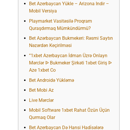
Bet Azerbaycan Yükle – Arizona Indir –
Mobil Versiya
Playmarket Vasitəsilə Proqram
Quraşdırmaq Mümkündürmü?
Bet Azərbaycan Bukmekeri: Rəsmi Saytın
Nəzərdən Keçirilməsi
“1xbet Azerbaycan İdman Üzrə Onlayn
Mərclər ᐉ Bukmeker Şirkəti 1xbet Giriş ᐉ
Aze 1xbet Co
Bet Androidə Yükləmə
Bet Mobi Az
Live Mərclər
Mobil Software 1xbet Rahat Özün Üçün
Qurmaq Olar
Bet Azerbaycan Də Hansi Hadi̇sələrə