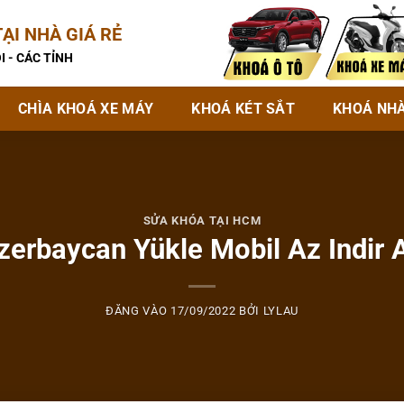
ẠI NHÀ GIÁ RẺ
I - CÁC TỈNH
CHÌA KHOÁ XE MÁY
KHOÁ KÉT SẮT
KHOÁ NH
SỬA KHÓA TẠI HCM
zerbaycan Yükle Mobil Az Indir A
ĐĂNG VÀO
17/09/2022
BỞI
LYLAU