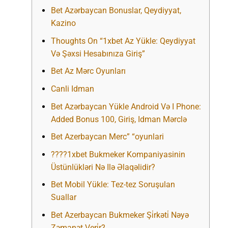
Bet Azərbaycan Bonuslar, Qeydiyyat,
Kazino
Thoughts On “1xbet Az Yükle: Qeydiyyat
Və Şəxsi Hesabınıza Giriş”
Bet Az Mərc Oyunları
Canli Idman
Bet Azərbaycan Yükle Android Və I Phone:
Added Bonus 100, Giriş, Idman Mərclə
Bet Azerbaycan Merc” “oyunlari
????1xbet Bukmeker Kompaniyasinin
Üstünlükləri Nə Ilə Əlaqəlidir?
Bet Mobil Yükle: Tez-tez Soruşulan
Suallar
Bet Azerbaycan Bukmeker Şi̇rkəti̇ Nəyə
Zəmanət Veri̇r?