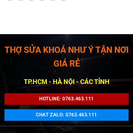
THỢ SỬA KHOÁ NHƯ Ý TẬN NƠI
GIÁ RẺ
TP.HCM - HÀ NỘI - CÁC TỈNH
HOTLINE: 0763.463.111
CHAT ZALO: 0763.463.111