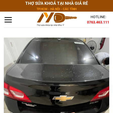
Bỏ
THỢ SỬA KHOÁ TẠI NHÀ GIÁ RẺ
qua
TP.HCM - HÀ NỘI - CÁC TỈNH
nội
HOTLINE:
dung
0763.463.111