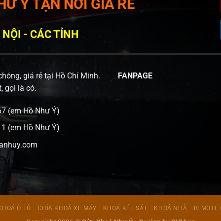
Ư Ý TẬN NƠI GIÁ RẺ
 NỘI - CÁC TỈNH
hóng, giá rẻ tại Hồ Chí Minh.
FANPAGE
 gọi là có.
367 (em Hồ Như Ý)
111 (em Hồ Như Ý)
anhuy.com
KHOÁ Ô TÔ
CHÌA KHOÁ XE MÁY
KHOÁ KÉT SẮT
KHOÁ NHÀ
REMOTE 