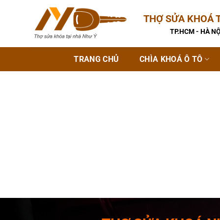
Bỏ
THỢ SỬA KHOÁ T
qua
nội
TP.HCM - HÀ NỘ
dung
TRANG CHỦ
CHÌA KHOÁ Ô TÔ