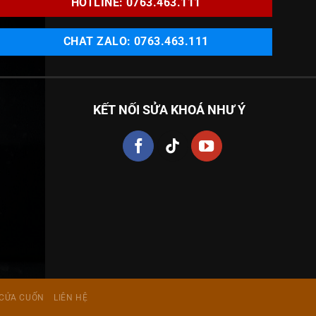
HOTLINE: 0763.463.111
CHAT ZALO: 0763.463.111
KẾT NỐI SỬA KHOÁ NHƯ Ý
CỬA CUỐN
LIÊN HỆ