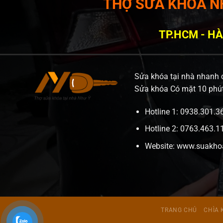
THỢ SỬA KHOÁ NH
TP.HCM - HÀ
Sửa khóa tại nhà nhanh c
Sửa khóa Có mặt 10 phút,
Hotline 1: 0938.301.
Hotline 2: 0763.463.
Website:
www.suakho
TRANG CHỦ
CHÌA 