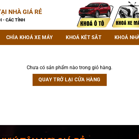
ẠI NHÀ GIÁ RẺ
I - CÁC TỈNH
CHÌA KHOÁ XE MÁY
KHOÁ KÉT SẮT
KHOÁ NH
Chưa có sản phẩm nào trong giỏ hàng.
QUAY TRỞ LẠI CỬA HÀNG