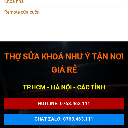
Khoá nhà
Remote cửa cuốn
THỢ SỬA KHOÁ NHƯ Ý TẬN NƠI
GIÁ RẺ
TP.HCM - HÀ NỘI - CÁC TỈNH
HOTLINE: 0763.463.111
CHAT ZALO: 0763.463.111