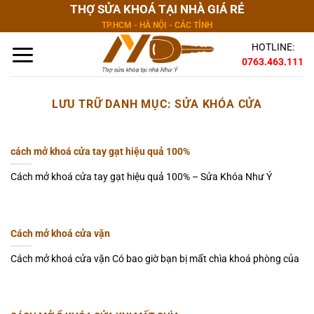
Bỏ
THỢ SỬA KHOÁ TẠI NHÀ GIÁ RẺ
qua
TP.HCM - HÀ NỘI - CÁC TỈNH
nội
HOTLINE:
dung
0763.463.111
LƯU TRỮ DANH MỤC:
SỬA KHÓA CỬA
cách mở khoá cửa tay gạt hiệu quả 100%
Cách mở khoá cửa tay gạt hiệu quả 100% – Sửa Khóa Như Ý
Cách mở khoá cửa vặn
Cách mở khoá cửa vặn Có bao giờ bạn bị mất chìa khoá phòng của